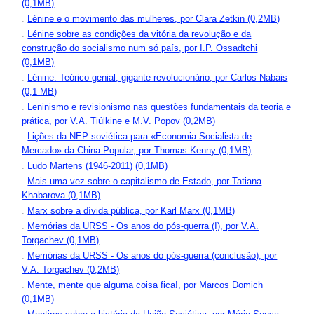
(0,1MB)
.
Lénine e o movimento das mulheres, por Clara Zetkin (0,2MB)
.
Lénine sobre as condições da vitória da revolução e da
construção do socialismo num só país, por I.P. Ossadtchi
(0,1MB)
.
Lénine: Teórico genial, gigante revolucionário, por Carlos Nabais
(0,1 MB)
.
Leninismo e revisionismo nas questões fundamentais da teoria e
prática, por V.A. Tiúlkine e M.V. Popov (0,2MB)
.
Lições da NEP soviética para «Economia Socialista de
Mercado» da China Popular, por Thomas Kenny (0,1MB)
.
Ludo Martens (1946-2011) (0,1MB)
.
Mais uma vez sobre o capitalismo de Estado, por Tatiana
Khabarova (0,1MB)
.
Marx sobre a dívida pública, por Karl Marx (0,1MB)
.
Memórias da URSS - Os anos do pós-guerra (I), por V.A.
Torgachev (0,1MB)
.
Memórias da URSS - Os anos do pós-guerra (conclusão), por
V.A. Torgachev (0,2MB)
.
Mente, mente que alguma coisa fica!, por Marcos Domich
(0,1MB)