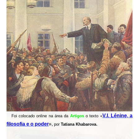
V.I. Lénine, a
Foi colocado online na área
da
Artigos
o texto «
filosofia e o poder
»,
.
por
Tatiana Khabarova