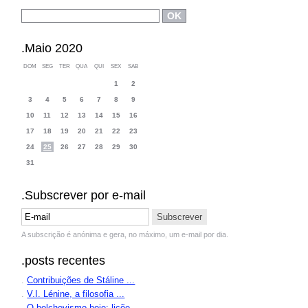
.Maio 2020
DOM
SEG
TER
QUA
QUI
SEX
SAB
1
2
3
4
5
6
7
8
9
10
11
12
13
14
15
16
17
18
19
20
21
22
23
24
25
26
27
28
29
30
31
.Subscrever por e-mail
A subscrição é anónima e gera, no máximo, um e-mail por dia.
.posts recentes
.
Contribuições de Stáline ...
.
V.I. Lénine, a filosofia ...
.
O bolchevismo hoje: liçõe...