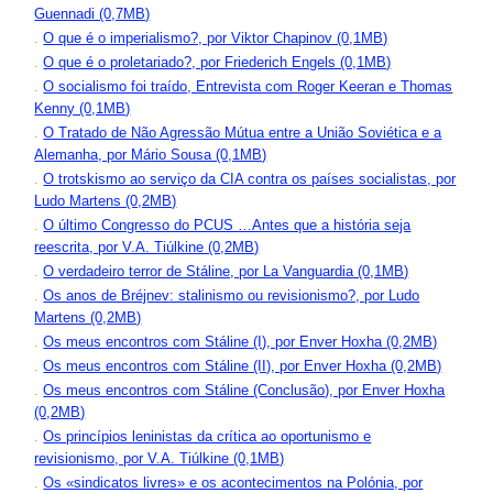
Guennadi (0,7MB)
.
O que é o imperialismo?, por Viktor Chapinov (0,1MB)
.
O que é o proletariado?, por Friederich Engels (0,1MB)
.
O socialismo foi traído, Entrevista com Roger Keeran e Thomas
Kenny (0,1MB)
.
O Tratado de Não Agressão Mútua entre a União Soviética e a
Alemanha, por Mário Sousa (0,1MB)
.
O trotskismo ao serviço da CIA contra os países socialistas, por
Ludo Martens (0,2MB)
.
O último Congresso do PCUS …Antes que a história seja
reescrita, por V.A. Tiúlkine (0,2MB)
.
O verdadeiro terror de Stáline, por La Vanguardia (0,1MB)
.
Os anos de Bréjnev: stalinismo ou revisionismo?, por Ludo
Martens (0,2MB)
.
Os meus encontros com Stáline (I), por Enver Hoxha (0,2MB)
.
Os meus encontros com Stáline (II), por Enver Hoxha (0,2MB)
.
Os meus encontros com Stáline (Conclusão), por Enver Hoxha
(0,2MB)
.
Os princípios leninistas da crítica ao oportunismo e
revisionismo, por V.A. Tiúlkine (0,1MB)
.
Os «sindicatos livres» e os acontecimentos na Polónia, por