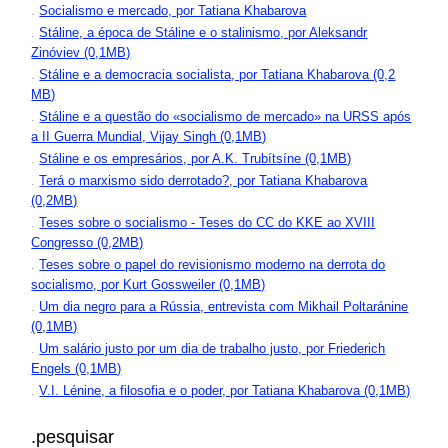
.
Socialismo e mercado, por Tatiana Khabarova
.
Stáline, a época de Stáline e o stalinismo, por Aleksandr
Zinóviev (0,1MB)
.
Stáline e a democracia socialista, por Tatiana Khabarova (0,2
MB)
.
Stáline e a questão do «socialismo de mercado» na URSS após
a II Guerra Mundial, Vijay Singh (0,1MB)
.
Stáline e os empresários, por A.K. Trubítsíne (0,1MB)
.
Terá o marxismo sido derrotado?, por Tatiana Khabarova
(0,2MB)
.
Teses sobre o socialismo - Teses do CC do KKE ao XVIII
Congresso (0,2MB)
.
Teses sobre o papel do revisionismo moderno na derrota do
socialismo, por Kurt Gossweiler (0,1MB)
.
Um dia negro para a Rússia, entrevista com Mikhail Poltaránine
(0,1MB)
.
Um salário justo por um dia de trabalho justo, por Friederich
Engels (0,1MB)
.
V.I. Lénine, a filosofia e o poder, por Tatiana Khabarova (0,1MB)
.pesquisar