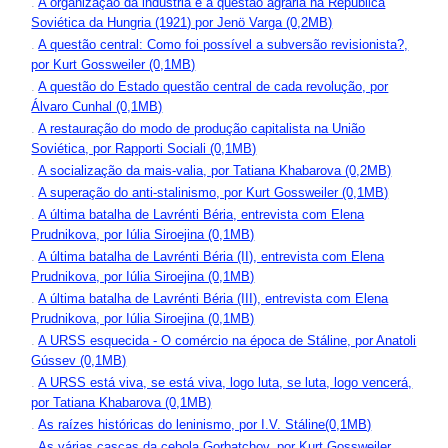
.
A organização da indústria e a questão agrária na República
Soviética da Hungria (1921) por Jenö Varga (0,2MB)
.
A questão central: Como foi possível a subversão revisionista?,
por Kurt Gossweiler (0,1MB)
.
A questão do Estado questão central de cada revolução, por
Álvaro Cunhal (0,1MB)
.
A restauração do modo de produção capitalista na União
Soviética, por Rapporti Sociali (0,1MB)
.
A socialização da mais-valia, por Tatiana Khabarova (0,2MB)
.
A superação do anti-stalinismo, por Kurt Gossweiler (0,1MB)
.
A última batalha de Lavrénti Béria, entrevista com Elena
Prudnikova, por Iúlia Siroejina (0,1MB)
.
A última batalha de Lavrénti Béria (II), entrevista com Elena
Prudnikova, por Iúlia Siroejina (0,1MB)
.
A última batalha de Lavrénti Béria (III), entrevista com Elena
Prudnikova, por Iúlia Siroejina (0,1MB)
.
A URSS esquecida - O comércio na época de Stáline, por Anatoli
Gússev (0,1MB)
.
A URSS está viva, se está viva, logo luta, se luta, logo vencerá,
por Tatiana Khabarova (0,1MB)
.
As raízes históricas do leninismo, por I.V. Stáline(0,1MB)
.
As várias cascas da cebola Gorbatchov, por Kurt Gossweiler