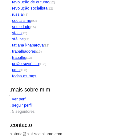
.
revolução de outubro
(12)
.
revolução socialista
(12)
.
rússia
(48)
.
socialismo
(93)
.
sociedade
(15)
.
stalin
(12)
.
stáline
(97)
.
tatiana khabarova
(32)
.
trabalhadores
(19)
.
trabalho
(13)
.
união soviética
(123)
.
urss
(130)
.
todas as tags
.mais sobre mim
.
ver perfil
.
seguir perfil
. 5 seguidores
.contacto
historia@hist-socialismo.com