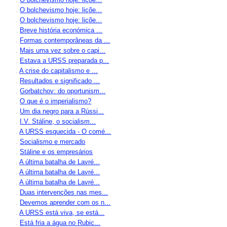
.
O bolchevismo hoje: liçõe...
.
O bolchevismo hoje: liçõe...
.
Breve história económica ...
.
Formas contemporâneas da ...
.
Mais uma vez sobre o capi...
.
Estava a URSS preparada p...
.
A crise do capitalismo e ...
.
Resultados e significado ...
.
Gorbatchov: do oportunism...
.
O que é o imperialismo?
.
Um dia negro para a Rússi...
.
I.V. Stáline, o socialism...
.
A URSS esquecida - O comé...
.
Socialismo e mercado
.
Stáline e os empresários
.
A última batalha de Lavré...
.
A última batalha de Lavré...
.
A última batalha de Lavré...
.
Duas intervenções nas mes...
.
Devemos aprender com os n...
.
A URSS está viva, se está...
.
Está fria a água no Rubic...