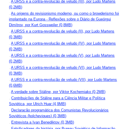
.
A URSS e a contra-revolução de veludo (III), por Ludo Martens
(0,2MB)
.
As origens do revisionismo moderno, ou como o browderismo foi
implantado na Europa - Reflexões sobre o Diário de Gueórgui
Dimítrov, por Kurt Gossweiler (0,8MB)
.
A URSS e a contra-revolução de veludo (II), por Ludo Martens
(0,3MB)
.
A URSS e a contra-revolução de veludo (IV), por Ludo Martens
(0,2MB)
.
A URSS e a contra-revolução de veludo (V), por Ludo Martens
(0,2MB)
.
A URSS e a contra-revolução de veludo (VI), por Ludo Martens
(0,3MB)
.
A URSS e a contra-revolução de veludo (VII), por Ludo Martens
(0,6MB)
.
A verdade sobre Stáline, por Viktor Kochemiako (0,2MB)
.
Contribuições de Stáline para a Ciência Militar e Política
Soviética, por Ulrich Huar (4,9MB)
.
Declaração programática dos Comunistas Revolucionários
Soviéticos (bolcheviques) (0,3MB)
.
Entrevista a Ivan Benediktov (0,3MB)
.
Falsificadores da história, por Bureau Soviético de Informação