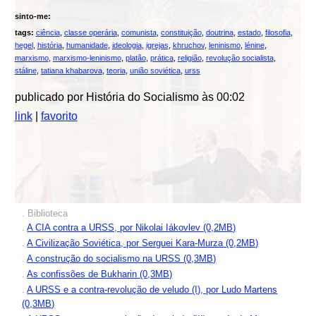
sinto-me:
tags:
ciência
,
classe operária
,
comunista
,
constituição
,
doutrina
,
estado
,
filosofia
,
hegel
,
história
,
humanidade
,
ideologia
,
igrejas
,
khruchov
,
leninismo
,
lénine
,
marxismo
,
marxismo-leninismo
,
platão
,
prática
,
religião
,
revolução socialista
,
stáline
,
tatiana khabarova
,
teoria
,
união soviética
,
urss
publicado por História do Socialismo às 00:02
link
|
favorito
. Biblioteca
.
A CIA contra a URSS, por Nikolai Iákovlev (0,2MB)
.
A Civilização Soviética, por Serguei Kara-Murza (0,2MB)
.
A construção do socialismo na URSS (0,3MB)
.
As confissões de Bukharin (0,3MB)
.
A URSS e a contra-revolução de veludo (I), por Ludo Martens
(0,3MB)