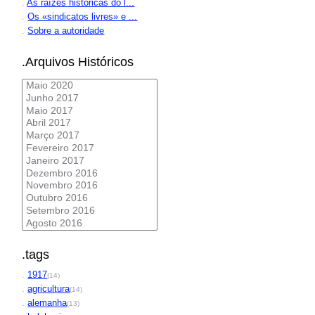
.
As raízes históricas do l...
.
Os «sindicatos livres» e ...
.
Sobre a autoridade
.Arquivos Históricos
.tags
.
1917
(14)
.
agricultura
(14)
.
alemanha
(13)