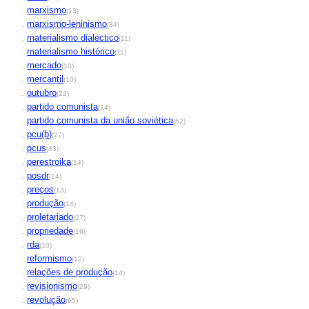
.
marxismo
(13)
.
marxismo-leninismo
(84)
.
materialismo dialéctico
(11)
.
materialismo histórico
(11)
.
mercado
(10)
.
mercantil
(10)
.
outubro
(22)
.
partido comunista
(14)
.
partido comunista da união soviética
(52)
.
pcu(b)
(22)
.
pcus
(43)
.
perestroika
(14)
.
posdr
(14)
.
preços
(13)
.
produção
(14)
.
proletariado
(27)
.
propriedade
(16)
.
rda
(10)
.
reformismo
(12)
.
relações de produção
(14)
.
revisionismo
(29)
.
revolução
(65)