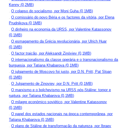
Kenny (0,2MB)
.
O colapso do socialismo, por Moni Guha (0,1MB)
.
O comissário do povo Béria e os factores da vitória, por Elena
Prudnikova (0,1MB)
.
O dinheiro na economia da URSS, por Valentine Katassonov
(0,1MB)
.
O esmagamento da Grécia revolucionária, por Ulrich Huar
(0,1MB)
.
O factor traição, por Aleksandr Zinóviev (0,1MB)
.
O internacionalismo da classe operária e o transnacionalismo da
burguesia, por Tatiana Khabarova (0,1MB)
.
O julgamento de Moscovo foi justo, por D.N. Pritt; Pat Sloan
(0,1MB)
.
O Julgamento de Zinoviev, por D.N. Pritt (0,1MB)
.
O marxismo e o bolchevismo na URSS pós-Stáline: torpor e
ruptura, por Tatiana Khabarova (0,1MB)
.
O milagre económico soviético, por Valentine Katassonov
(0,1MB)
.
O papel dos estados nacionais na época contemporânea, por
Tatiana Khabarova (0,1MB)
.
O plano de Stáline de transformação da natureza, por Ibraev