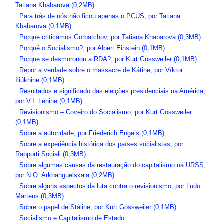
Tatiana Khabarova (0,2MB)
.
Para trás de nós não ficou apenas o PCUS, por Tatiana
Khabarova (0,1MB)
.
Porque criticamos Gorbatchov, por Tatiana Khabarova (0,3MB)
.
Porquê o Socialismo?, por Albert Einstein (0,1MB)
.
Porque se desmoronou a RDA?, por Kurt Gossweiler (0,1MB)
.
Repor a verdade sobre o massacre de Kátine, por Víktor
Iliúkhine (0,1MB)
.
Resultados e significado das eleições presidenciais na América,
por V.I. Lénine (0,1MB)
.
Revisionismo – Coveiro do Socialismo, por Kurt Gossweiler
(0,1MB)
.
Sobre a autoridade, por Friederich Engels (0,1MB)
.
Sobre a experiência histórica dos países socialistas, por
Rapporti Sociali (0,3MB)
.
Sobre algumas causas da restauração do capitalismo na URSS,
por N.O. Arkhanguelskaia (0,2MB)
.
Sobre alguns aspectos da luta contra o revisionismo, por Ludo
Martens (0,3MB)
.
Sobre o papel de Stáline, por Kurt Gossweiler (0,1MB)
.
Socialismo e Capitalismo de Estado