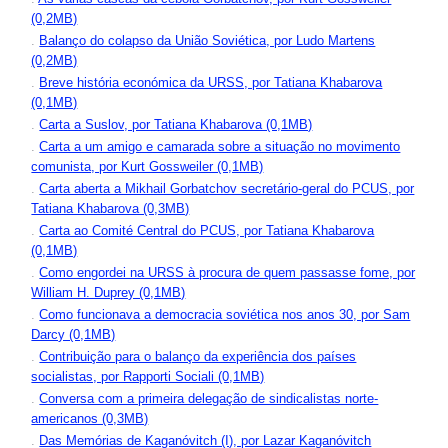
(0,2MB)
.
Balanço do colapso da União Soviética, por Ludo Martens
(0,2MB)
.
Breve história económica da URSS, por Tatiana Khabarova
(0,1MB)
.
Carta a Suslov, por Tatiana Khabarova (0,1MB)
.
Carta a um amigo e camarada sobre a situação no movimento
comunista, por Kurt Gossweiler (0,1MB)
.
Carta aberta a Mikhail Gorbatchov secretário-geral do PCUS, por
Tatiana Khabarova (0,3MB)
.
Carta ao Comité Central do PCUS, por Tatiana Khabarova
(0,1MB)
.
Como engordei na URSS à procura de quem passasse fome, por
William H. Duprey (0,1MB)
.
Como funcionava a democracia soviética nos anos 30, por Sam
Darcy (0,1MB)
.
Contribuição para o balanço da experiência dos países
socialistas, por Rapporti Sociali (0,1MB)
.
Conversa com a primeira delegação de sindicalistas norte-
americanos (0,3MB)
.
Das Memórias de Kaganóvitch (I), por Lazar Kaganóvitch