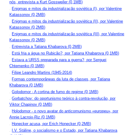
nós, entrevista a Kurt Gossweiler (0,1MB)
.
Enigmas e mitos da industrialização soviética (I), por Valentine
Katassonov (0,2MB)
.
Enigmas e mitos da industrialização soviética (II), por Valentine
Katassonov (0,2MB)
.
Enigmas e mitos da industrialização soviética (III), por Valentine
Katassonov (0,2MB)
.
Entrevista a Tatiana Khabarova (0,2MB)
.
Está fria a água no Rubicão?, por Tatiana Khabarova (0,1MB)
.
Estava a URSS preparada para a guerra?, por Serguei
Chtemenko (0,1MB)
.
Filipe Leandro Martins (1945-2014)
.
Formas contemporâneas da luta de classes, por Tatiana
Khabarova (0,1MB)
.
Golodomor - A cortina de fumo do regime (0,1MB)
.
Gorbatchov: do oportunismo teórico à contra-revolução, por
Viktor Chapinov (0,1MB)
.
Holodomor - o novo avatar do anticomunismo «europeu», por
Annie Lacroix-Riz (0,1MB)
.
Honecker acusa, por Erich Honecker (0,2MB)
.
I.V. Stáline, o socialismo e o Estado, por Tatiana Khabarova