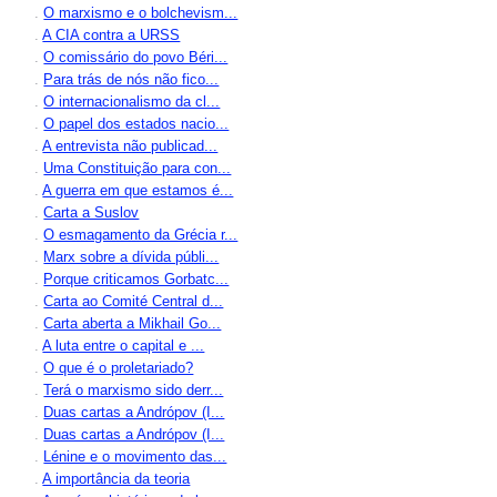
.
O marxismo e o bolchevism...
.
A CIA contra a URSS
.
O comissário do povo Béri...
.
Para trás de nós não fico...
.
O internacionalismo da cl...
.
O papel dos estados nacio...
.
A entrevista não publicad...
.
Uma Constituição para con...
.
A guerra em que estamos é...
.
Carta a Suslov
.
O esmagamento da Grécia r...
.
Marx sobre a dívida públi...
.
Porque criticamos Gorbatc...
.
Carta ao Comité Central d...
.
Carta aberta a Mikhail Go...
.
A luta entre o capital e ...
.
O que é o proletariado?
.
Terá o marxismo sido derr...
.
Duas cartas a Andrópov (I...
.
Duas cartas a Andrópov (I...
.
Lénine e o movimento das...
.
A importância da teoria