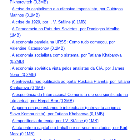
Pikhorovitch (0,3MB)
.
A crise do capitalismo e a ofensiva imperialista, por Guiórgos
Marinos (0,1MB)
.
A crise de 1929, por I. V. Stáline (0,1MB)
.
A Democracia no País dos Sovietes, por Domingos Mealha
(1MB)
.
A economia paralela na URSS: Como tudo começou, por
Valentine Katassonov (0,1MB)
.
A economia socialista como sistema, por Tatiana Khabarova
(0,2MB)
.
A economia soviética vista pelos analistas da CIA, por James
Noren (0,2MB)
.
A entrevista não publicada ao portal Ruskaia Planeta, por Tatiana
Khabarova (0,1MB)
.
A experiência da Internacional Comunista e o seu significado na
luta actual, por Harpal Brar (0,3MB)
.
A guerra em que estamos é intelectual» (entrevista ao jornal
Slovo Kommunista), por Tatiana Khabarova (0,1MB)
.
A importância da teoria, por I.V. Stáline (0,1MB)
.
A luta entre o capital e o trabalho e os seus resultados, por Karl
Marx (0,1MB)