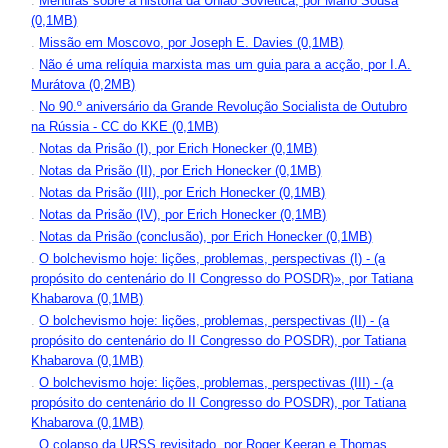
.
Mentiras sobre a história da União Soviética, por Mário Sousa
(0,1MB)
.
Missão em Moscovo, por Joseph E. Davies (0,1MB)
.
Não é uma relíquia marxista mas um guia para a acção, por I.A.
Murátova (0,2MB)
.
No 90.º aniversário da Grande Revolução Socialista de Outubro
na Rússia - CC do KKE (0,1MB)
.
Notas da Prisão (I), por Erich Honecker (0,1MB)
.
Notas da Prisão (II), por Erich Honecker (0,1MB)
.
Notas da Prisão (III), por Erich Honecker (0,1MB)
.
Notas da Prisão (IV), por Erich Honecker (0,1MB)
.
Notas da Prisão (conclusão), por Erich Honecker (0,1MB)
.
O bolchevismo hoje: lições, problemas, perspectivas (I) - (a
propósito do centenário do II Congresso do POSDR)», por Tatiana
Khabarova (0,1MB)
.
O bolchevismo hoje: lições, problemas, perspectivas (II) - (a
propósito do centenário do II Congresso do POSDR), por Tatiana
Khabarova (0,1MB)
.
O bolchevismo hoje: lições, problemas, perspectivas (III) - (a
propósito do centenário do II Congresso do POSDR), por Tatiana
Khabarova (0,1MB)
.
O colapso da URSS revisitado, por Roger Keeran e Thomas