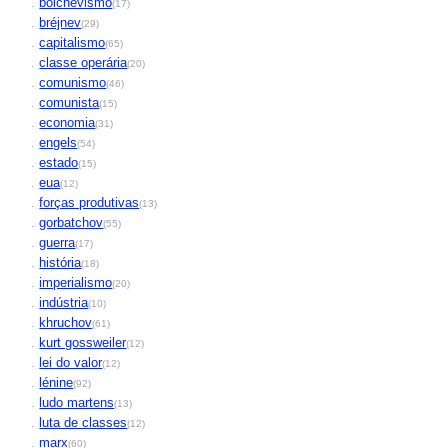
.
bolchevismo
(17)
.
bréjnev
(29)
.
capitalismo
(65)
.
classe operária
(20)
.
comunismo
(46)
.
comunista
(15)
.
economia
(31)
.
engels
(54)
.
estado
(15)
.
eua
(12)
.
forças produtivas
(13)
.
gorbatchov
(55)
.
guerra
(17)
.
história
(18)
.
imperialismo
(20)
.
indústria
(10)
.
khruchov
(61)
.
kurt gossweiler
(12)
.
lei do valor
(12)
.
lénine
(92)
.
ludo martens
(13)
.
luta de classes
(12)
.
marx
(60)