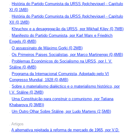
.
História do Partido Comunista da URSS (bolchevique) - Capítulo
XI (0,1MB)
.
História do Partido Comunista da URSS (bolchevique) - Capítulo
XII (0,1MB)
.
Khruchov e a desagregação da URSS, por Mikhail Kilev (0,7MB)
.
Manifesto do Partido Comunista, por Karl Marx e Friedrich
Engels (0,4MB)
.
O assassinato de Máximo Gorki (0,2MB)
.
Os Primeiros Paises Socialistas, por Marco Martinengo (0,4MB)
.
Problemas Económicos do Socialismo na URSS, por I. V.
Stáline (0,4MB)
.
Programa da Internacional Comunista, Adoptado pelo VI
Congresso Mundial, 1928 (0,4MB)
.
Sobre o materialismo dialéctico e o materialismo histórico, por
I.V. Stáline (0,2MB)
.
Uma Constituição para construir o comunismo, por Tatiana
Khabarova (0,3MB))
.
Um Outro Olhar Sobre Stáline, por Ludo Martens (2,5MB)
. Artigos
.
A alternativa rejeitada à reforma de mercado de 1965, por V.D.