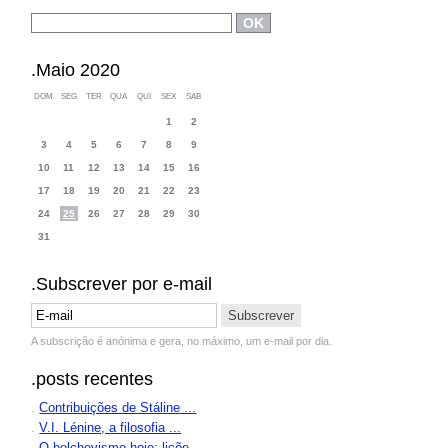
.Maio 2020
DOM
SEG
TER
QUA
QUI
SEX
SAB
1
2
3
4
5
6
7
8
9
10
11
12
13
14
15
16
17
18
19
20
21
22
23
24
25
26
27
28
29
30
31
.Subscrever por e-mail
A subscrição é anónima e gera, no máximo, um e-mail por dia.
.posts recentes
.
Contribuições de Stáline ...
.
V.I. Lénine, a filosofia ...
.
O bolchevismo hoje: liçõe...