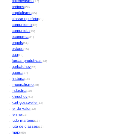
.
bolchevismo
(17)
.
bréjnev
(29)
.
capitalismo
(65)
.
classe operária
(20)
.
comunismo
(46)
.
comunista
(15)
.
economia
(31)
.
engels
(54)
.
estado
(15)
.
eua
(12)
.
forças produtivas
(13)
.
gorbatchov
(55)
.
guerra
(17)
.
história
(18)
.
imperialismo
(20)
.
indústria
(10)
.
khruchov
(61)
.
kurt gossweiler
(12)
.
lei do valor
(12)
.
lénine
(92)
.
ludo martens
(13)
.
luta de classes
(12)
.
marx
(60)