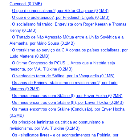
Guennadi (0,7MB)
.
O que é o imperialismo?, por Viktor Chapinov (0,1MB)
.
O que é o proletariado?, por Friederich Engels (0,1MB)
.
O socialismo foi traído, Entrevista com Roger Keeran e Thomas
Kenny (0,1MB)
.
O Tratado de Não Agressão Mútua entre a União Soviética e a
Alemanha, por Mário Sousa (0,1MB)
.
O trotskismo ao serviço da CIA contra os países socialistas, por
Ludo Martens (0,2MB)
.
O último Congresso do PCUS …Antes que a história seja
reescrita, por V.A. Tiúlkine (0,2MB)
.
O verdadeiro terror de Stáline, por La Vanguardia (0,1MB)
.
Os anos de Bréjnev: stalinismo ou revisionismo?, por Ludo
Martens (0,2MB)
.
Os meus encontros com Stáline (I), por Enver Hoxha (0,2MB)
.
Os meus encontros com Stáline (II), por Enver Hoxha (0,2MB)
.
Os meus encontros com Stáline (Conclusão), por Enver Hoxha
(0,2MB)
.
Os princípios leninistas da crítica ao oportunismo e
revisionismo, por V.A. Tiúlkine (0,1MB)
.
Os «sindicatos livres» e os acontecimentos na Polónia, por