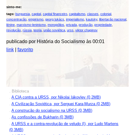
sinto-me:
tags:
burguesia
,
capital
,
capital financeiro
,
capitalismo
,
classes
,
colonial
,
concentração
,
empirismo
,
georg lukács
,
imperialismo
,
kautsky
,
libertação nacional
,
lénine
,
marxismo-leninismo
,
monopólios
,
privada
,
produção
,
propriedade
,
revolução
,
rússia
,
teoria
,
união soviética
,
urss
,
viktor chapinov
publicado por História do Socialismo às 00:01
link
|
favorito
. Biblioteca
.
A CIA contra a URSS, por Nikolai Iákovlev (0,2MB)
.
A Civilização Soviética, por Serguei Kara-Murza (0,2MB)
.
A construção do socialismo na URSS (0,3MB)
.
As confissões de Bukharin (0,3MB)
.
A URSS e a contra-revolução de veludo (I), por Ludo Martens
(0,3MB)