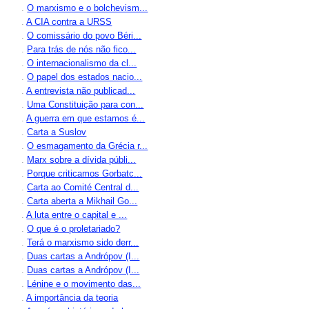
.
O marxismo e o bolchevism...
.
A CIA contra a URSS
.
O comissário do povo Béri...
.
Para trás de nós não fico...
.
O internacionalismo da cl...
.
O papel dos estados nacio...
.
A entrevista não publicad...
.
Uma Constituição para con...
.
A guerra em que estamos é...
.
Carta a Suslov
.
O esmagamento da Grécia r...
.
Marx sobre a dívida públi...
.
Porque criticamos Gorbatc...
.
Carta ao Comité Central d...
.
Carta aberta a Mikhail Go...
.
A luta entre o capital e ...
.
O que é o proletariado?
.
Terá o marxismo sido derr...
.
Duas cartas a Andrópov (I...
.
Duas cartas a Andrópov (I...
.
Lénine e o movimento das...
.
A importância da teoria