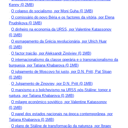
Kenny (0,2MB)
.
O colapso do socialismo, por Moni Guha (0,1MB)
.
O comissário do povo Béria e os factores da vitória, por Elena
Prudnikova (0,1MB)
.
O dinheiro na economia da URSS, por Valentine Katassonov
(0,1MB)
.
O esmagamento da Grécia revolucionária, por Ulrich Huar
(0,1MB)
.
O factor traição, por Aleksandr Zinóviev (0,1MB)
.
O internacionalismo da classe operária e o transnacionalismo da
burguesia, por Tatiana Khabarova (0,1MB)
.
O julgamento de Moscovo foi justo, por D.N. Pritt; Pat Sloan
(0,1MB)
.
O Julgamento de Zinoviev, por D.N. Pritt (0,1MB)
.
O marxismo e o bolchevismo na URSS pós-Stáline: torpor e
ruptura, por Tatiana Khabarova (0,1MB)
.
O milagre económico soviético, por Valentine Katassonov
(0,1MB)
.
O papel dos estados nacionais na época contemporânea, por
Tatiana Khabarova (0,1MB)
.
O plano de Stáline de transformação da natureza, por Ibraev