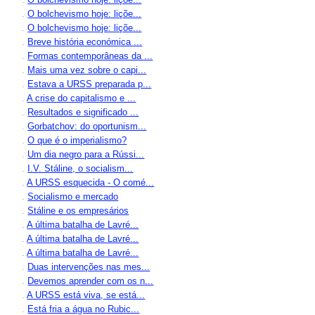
.
O bolchevismo hoje: liçõe...
.
O bolchevismo hoje: liçõe...
.
Breve história económica ...
.
Formas contemporâneas da ...
.
Mais uma vez sobre o capi...
.
Estava a URSS preparada p...
.
A crise do capitalismo e ...
.
Resultados e significado ...
.
Gorbatchov: do oportunism...
.
O que é o imperialismo?
.
Um dia negro para a Rússi...
.
I.V. Stáline, o socialism...
.
A URSS esquecida - O comé...
.
Socialismo e mercado
.
Stáline e os empresários
.
A última batalha de Lavré...
.
A última batalha de Lavré...
.
A última batalha de Lavré...
.
Duas intervenções nas mes...
.
Devemos aprender com os n...
.
A URSS está viva, se está...
.
Está fria a água no Rubic...