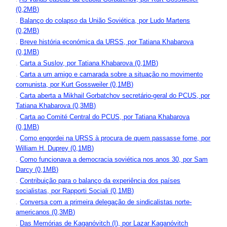
(0,2MB)
.
Balanço do colapso da União Soviética, por Ludo Martens
(0,2MB)
.
Breve história económica da URSS, por Tatiana Khabarova
(0,1MB)
.
Carta a Suslov, por Tatiana Khabarova (0,1MB)
.
Carta a um amigo e camarada sobre a situação no movimento
comunista, por Kurt Gossweiler (0,1MB)
.
Carta aberta a Mikhail Gorbatchov secretário-geral do PCUS, por
Tatiana Khabarova (0,3MB)
.
Carta ao Comité Central do PCUS, por Tatiana Khabarova
(0,1MB)
.
Como engordei na URSS à procura de quem passasse fome, por
William H. Duprey (0,1MB)
.
Como funcionava a democracia soviética nos anos 30, por Sam
Darcy (0,1MB)
.
Contribuição para o balanço da experiência dos países
socialistas, por Rapporti Sociali (0,1MB)
.
Conversa com a primeira delegação de sindicalistas norte-
americanos (0,3MB)
.
Das Memórias de Kaganóvitch (I), por Lazar Kaganóvitch