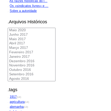
.
As raízes históricas do l...
.
Os «sindicatos livres» e ...
.
Sobre a autoridade
.Arquivos Históricos
.tags
.
1917
(14)
.
agricultura
(14)
.
alemanha
(13)