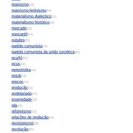
.
marxismo
(13)
.
marxismo-leninismo
(84)
.
materialismo dialéctico
(11)
.
materialismo histórico
(11)
.
mercado
(10)
.
mercantil
(10)
.
outubro
(22)
.
partido comunista
(14)
.
partido comunista da união soviética
(52)
.
pcu(b)
(22)
.
pcus
(43)
.
perestroika
(14)
.
posdr
(14)
.
preços
(13)
.
produção
(14)
.
proletariado
(27)
.
propriedade
(16)
.
rda
(10)
.
reformismo
(12)
.
relações de produção
(14)
.
revisionismo
(29)
.
revolução
(65)