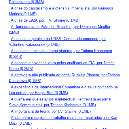
Pikhorovitch (0,3MB)
.
A crise do capitalismo e a ofensiva imperialista, por Guiórgos
Marinos (0,1MB)
.
A crise de 1929, por I. V. Stáline (0,1MB)
.
A Democracia no País dos Sovietes, por Domingos Mealha
(1MB)
.
A economia paralela na URSS: Como tudo começou, por
Valentine Katassonov (0,1MB)
.
A economia socialista como sistema, por Tatiana Khabarova
(0,2MB)
.
A economia soviética vista pelos analistas da CIA, por James
Noren (0,2MB)
.
A entrevista não publicada ao portal Ruskaia Planeta, por Tatiana
Khabarova (0,1MB)
.
A experiência da Internacional Comunista e o seu significado na
luta actual, por Harpal Brar (0,3MB)
.
A guerra em que estamos é intelectual» (entrevista ao jornal
Slovo Kommunista), por Tatiana Khabarova (0,1MB)
.
A importância da teoria, por I.V. Stáline (0,1MB)
.
A luta entre o capital e o trabalho e os seus resultados, por Karl
Marx (0,1MB)