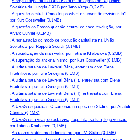
.
A organização da indústria e a questão agrária na República
Soviética da Hungria (1921) por Jenö Varga (0,2MB)
.
A questão central: Como foi possível a subversão revisionista?,
por Kurt Gossweiler (0,1MB)
.
A questão do Estado questão central de cada revolução, por
Álvaro Cunhal (0,1MB)
.
A restauração do modo de produção capitalista na União
Soviética, por Rapporti Sociali (0,1MB)
.
A socialização da mais-valia, por Tatiana Khabarova (0,2MB)
.
A superação do anti-stalinismo, por Kurt Gossweiler (0,1MB)
.
A última batalha de Lavrénti Béria, entrevista com Elena
Prudnikova, por Iúlia Siroejina (0,1MB)
.
A última batalha de Lavrénti Béria (II), entrevista com Elena
Prudnikova, por Iúlia Siroejina (0,1MB)
.
A última batalha de Lavrénti Béria (III), entrevista com Elena
Prudnikova, por Iúlia Siroejina (0,1MB)
.
A URSS esquecida - O comércio na época de Stáline, por Anatoli
Gússev (0,1MB)
.
A URSS está viva, se está viva, logo luta, se luta, logo vencerá,
por Tatiana Khabarova (0,1MB)
.
As raízes históricas do leninismo, por I.V. Stáline(0,1MB)
.
As várias cascas da cebola Gorbatchov, por Kurt Gossweiler