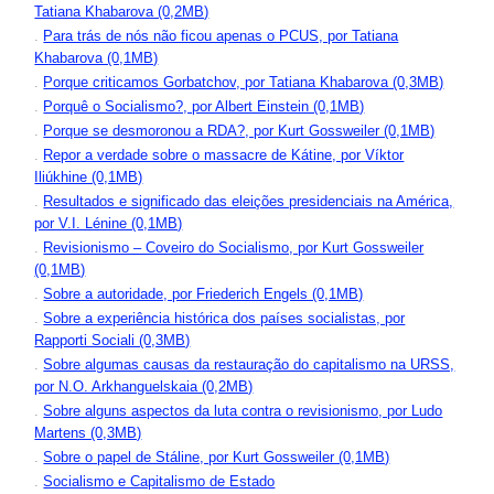
Tatiana Khabarova (0,2MB)
.
Para trás de nós não ficou apenas o PCUS, por Tatiana
Khabarova (0,1MB)
.
Porque criticamos Gorbatchov, por Tatiana Khabarova (0,3MB)
.
Porquê o Socialismo?, por Albert Einstein (0,1MB)
.
Porque se desmoronou a RDA?, por Kurt Gossweiler (0,1MB)
.
Repor a verdade sobre o massacre de Kátine, por Víktor
Iliúkhine (0,1MB)
.
Resultados e significado das eleições presidenciais na América,
por V.I. Lénine (0,1MB)
.
Revisionismo – Coveiro do Socialismo, por Kurt Gossweiler
(0,1MB)
.
Sobre a autoridade, por Friederich Engels (0,1MB)
.
Sobre a experiência histórica dos países socialistas, por
Rapporti Sociali (0,3MB)
.
Sobre algumas causas da restauração do capitalismo na URSS,
por N.O. Arkhanguelskaia (0,2MB)
.
Sobre alguns aspectos da luta contra o revisionismo, por Ludo
Martens (0,3MB)
.
Sobre o papel de Stáline, por Kurt Gossweiler (0,1MB)
.
Socialismo e Capitalismo de Estado