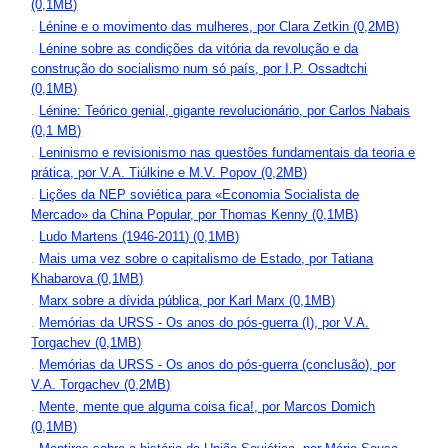
(0,1MB)
.
Lénine e o movimento das mulheres, por Clara Zetkin (0,2MB)
.
Lénine sobre as condições da vitória da revolução e da
construção do socialismo num só país, por I.P. Ossadtchi
(0,1MB)
.
Lénine: Teórico genial, gigante revolucionário, por Carlos Nabais
(0,1 MB)
.
Leninismo e revisionismo nas questões fundamentais da teoria e
prática, por V.A. Tiúlkine e M.V. Popov (0,2MB)
.
Lições da NEP soviética para «Economia Socialista de
Mercado» da China Popular, por Thomas Kenny (0,1MB)
.
Ludo Martens (1946-2011) (0,1MB)
.
Mais uma vez sobre o capitalismo de Estado, por Tatiana
Khabarova (0,1MB)
.
Marx sobre a dívida pública, por Karl Marx (0,1MB)
.
Memórias da URSS - Os anos do pós-guerra (I), por V.A.
Torgachev (0,1MB)
.
Memórias da URSS - Os anos do pós-guerra (conclusão), por
V.A. Torgachev (0,2MB)
.
Mente, mente que alguma coisa fica!, por Marcos Domich
(0,1MB)