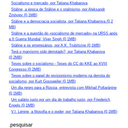
.
Socialismo e mercado, por Tatiana Khabarova
.
Stáline, a época de Stáline e o stalinismo, por Aleksandr
Zinóviev (0,1MB)
.
Stáline e a democracia socialista, por Tatiana Khabarova (0,2
MB)
.
Stáline e a questão do «socialismo de mercado» na URSS após
a II Guerra Mundial, Vijay Singh (0,1MB)
.
Stáline e os empresários, por A.K. Trubítsíne (0,1MB)
.
Terá o marxismo sido derrotado?, por Tatiana Khabarova
(0,2MB)
.
Teses sobre o socialismo - Teses do CC do KKE ao XVIII
Congresso (0,2MB)
.
Teses sobre o papel do revisionismo moderno na derrota do
socialismo, por Kurt Gossweiler (0,1MB)
.
Um dia negro para a Rússia, entrevista com Mikhail Poltaránine
(0,1MB)
.
Um salário justo por um dia de trabalho justo, por Friederich
Engels (0,1MB)
.
V.I. Lénine, a filosofia e o poder, por Tatiana Khabarova (0,1MB)
.pesquisar