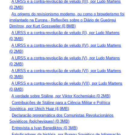
.
A URSS e a contra-revolução de veludo (III), por Ludo Martens
(0,2MB)
.
As origens do revisionismo moderno, ou como o browderismo foi
implantado na Europa - Reflexões sobre o Diário de Gueórgui
Dimítrov, por Kurt Gossweiler (0,8MB)
.
A URSS e a contra-revolução de veludo (II), por Ludo Martens
(0,3MB)
.
A URSS e a contra-revolução de veludo (IV), por Ludo Martens
(0,2MB)
.
A URSS e a contra-revolução de veludo (V), por Ludo Martens
(0,2MB)
.
A URSS e a contra-revolução de veludo (VI), por Ludo Martens
(0,3MB)
.
A URSS e a contra-revolução de veludo (VII), por Ludo Martens
(0,6MB)
.
A verdade sobre Stáline, por Viktor Kochemiako (0,2MB)
.
Contribuições de Stáline para a Ciência Militar e Política
Soviética, por Ulrich Huar (4,9MB)
.
Declaração programática dos Comunistas Revolucionários
Soviéticos (bolcheviques) (0,3MB)
.
Entrevista a Ivan Benediktov (0,3MB)
.
Falsificadores da história, por Bureau Soviético de Informação