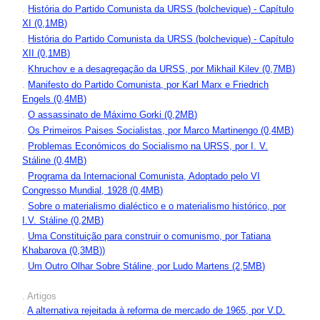
.
História do Partido Comunista da URSS (bolchevique) - Capítulo
XI (0,1MB)
.
História do Partido Comunista da URSS (bolchevique) - Capítulo
XII (0,1MB)
.
Khruchov e a desagregação da URSS, por Mikhail Kilev (0,7MB)
.
Manifesto do Partido Comunista, por Karl Marx e Friedrich
Engels (0,4MB)
.
O assassinato de Máximo Gorki (0,2MB)
.
Os Primeiros Paises Socialistas, por Marco Martinengo (0,4MB)
.
Problemas Económicos do Socialismo na URSS, por I. V.
Stáline (0,4MB)
.
Programa da Internacional Comunista, Adoptado pelo VI
Congresso Mundial, 1928 (0,4MB)
.
Sobre o materialismo dialéctico e o materialismo histórico, por
I.V. Stáline (0,2MB)
.
Uma Constituição para construir o comunismo, por Tatiana
Khabarova (0,3MB))
.
Um Outro Olhar Sobre Stáline, por Ludo Martens (2,5MB)
. Artigos
.
A alternativa rejeitada à reforma de mercado de 1965, por V.D.