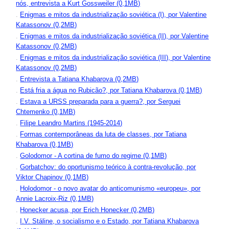
nós, entrevista a Kurt Gossweiler (0,1MB)
.
Enigmas e mitos da industrialização soviética (I), por Valentine
Katassonov (0,2MB)
.
Enigmas e mitos da industrialização soviética (II), por Valentine
Katassonov (0,2MB)
.
Enigmas e mitos da industrialização soviética (III), por Valentine
Katassonov (0,2MB)
.
Entrevista a Tatiana Khabarova (0,2MB)
.
Está fria a água no Rubicão?, por Tatiana Khabarova (0,1MB)
.
Estava a URSS preparada para a guerra?, por Serguei
Chtemenko (0,1MB)
.
Filipe Leandro Martins (1945-2014)
.
Formas contemporâneas da luta de classes, por Tatiana
Khabarova (0,1MB)
.
Golodomor - A cortina de fumo do regime (0,1MB)
.
Gorbatchov: do oportunismo teórico à contra-revolução, por
Viktor Chapinov (0,1MB)
.
Holodomor - o novo avatar do anticomunismo «europeu», por
Annie Lacroix-Riz (0,1MB)
.
Honecker acusa, por Erich Honecker (0,2MB)
.
I.V. Stáline, o socialismo e o Estado, por Tatiana Khabarova