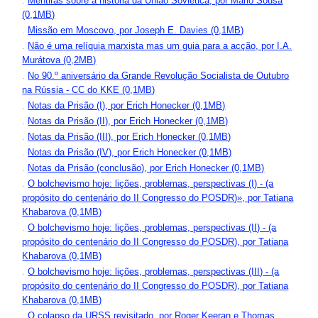
.
Mentiras sobre a história da União Soviética, por Mário Sousa
(0,1MB)
.
Missão em Moscovo, por Joseph E. Davies (0,1MB)
.
Não é uma relíquia marxista mas um guia para a acção, por I.A.
Murátova (0,2MB)
.
No 90.º aniversário da Grande Revolução Socialista de Outubro
na Rússia - CC do KKE (0,1MB)
.
Notas da Prisão (I), por Erich Honecker (0,1MB)
.
Notas da Prisão (II), por Erich Honecker (0,1MB)
.
Notas da Prisão (III), por Erich Honecker (0,1MB)
.
Notas da Prisão (IV), por Erich Honecker (0,1MB)
.
Notas da Prisão (conclusão), por Erich Honecker (0,1MB)
.
O bolchevismo hoje: lições, problemas, perspectivas (I) - (a
propósito do centenário do II Congresso do POSDR)», por Tatiana
Khabarova (0,1MB)
.
O bolchevismo hoje: lições, problemas, perspectivas (II) - (a
propósito do centenário do II Congresso do POSDR), por Tatiana
Khabarova (0,1MB)
.
O bolchevismo hoje: lições, problemas, perspectivas (III) - (a
propósito do centenário do II Congresso do POSDR), por Tatiana
Khabarova (0,1MB)
.
O colapso da URSS revisitado, por Roger Keeran e Thomas