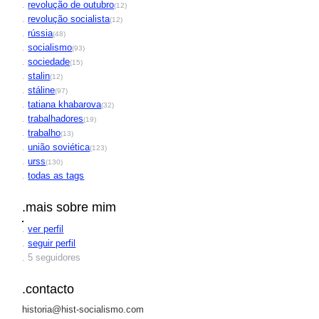
.
revolução de outubro
(12)
.
revolução socialista
(12)
.
rússia
(48)
.
socialismo
(93)
.
sociedade
(15)
.
stalin
(12)
.
stáline
(97)
.
tatiana khabarova
(32)
.
trabalhadores
(19)
.
trabalho
(13)
.
união soviética
(123)
.
urss
(130)
.
todas as tags
.mais sobre mim
.
ver perfil
.
seguir perfil
. 5 seguidores
.contacto
historia@hist-socialismo.com