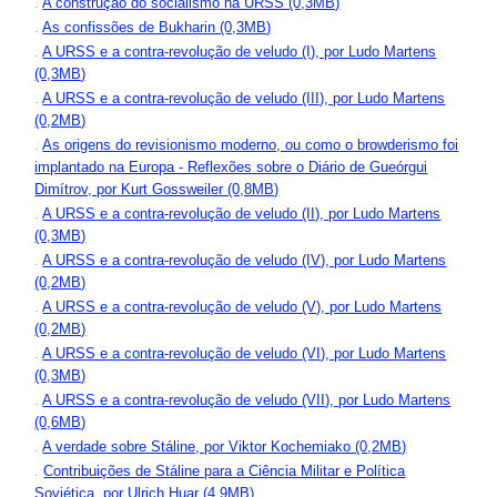
.
A construção do socialismo na URSS (0,3MB)
.
As confissões de Bukharin (0,3MB)
.
A URSS e a contra-revolução de veludo (I), por Ludo Martens
(0,3MB)
.
A URSS e a contra-revolução de veludo (III), por Ludo Martens
(0,2MB)
.
As origens do revisionismo moderno, ou como o browderismo foi
implantado na Europa - Reflexões sobre o Diário de Gueórgui
Dimítrov, por Kurt Gossweiler (0,8MB)
.
A URSS e a contra-revolução de veludo (II), por Ludo Martens
(0,3MB)
.
A URSS e a contra-revolução de veludo (IV), por Ludo Martens
(0,2MB)
.
A URSS e a contra-revolução de veludo (V), por Ludo Martens
(0,2MB)
.
A URSS e a contra-revolução de veludo (VI), por Ludo Martens
(0,3MB)
.
A URSS e a contra-revolução de veludo (VII), por Ludo Martens
(0,6MB)
.
A verdade sobre Stáline, por Viktor Kochemiako (0,2MB)
.
Contribuições de Stáline para a Ciência Militar e Política
Soviética, por Ulrich Huar (4,9MB)