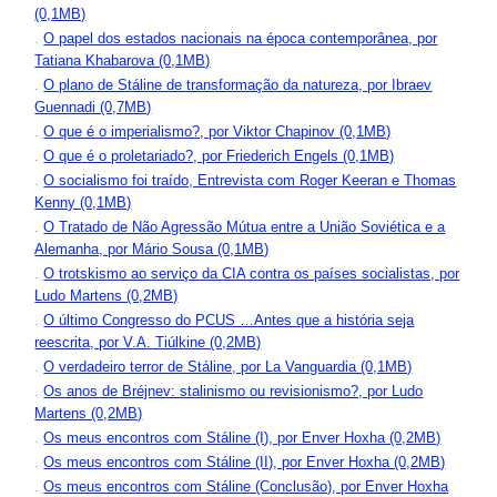
(0,1MB)
.
O papel dos estados nacionais na época contemporânea, por
Tatiana Khabarova (0,1MB)
.
O plano de Stáline de transformação da natureza, por Ibraev
Guennadi (0,7MB)
.
O que é o imperialismo?, por Viktor Chapinov (0,1MB)
.
O que é o proletariado?, por Friederich Engels (0,1MB)
.
O socialismo foi traído, Entrevista com Roger Keeran e Thomas
Kenny (0,1MB)
.
O Tratado de Não Agressão Mútua entre a União Soviética e a
Alemanha, por Mário Sousa (0,1MB)
.
O trotskismo ao serviço da CIA contra os países socialistas, por
Ludo Martens (0,2MB)
.
O último Congresso do PCUS …Antes que a história seja
reescrita, por V.A. Tiúlkine (0,2MB)
.
O verdadeiro terror de Stáline, por La Vanguardia (0,1MB)
.
Os anos de Bréjnev: stalinismo ou revisionismo?, por Ludo
Martens (0,2MB)
.
Os meus encontros com Stáline (I), por Enver Hoxha (0,2MB)
.
Os meus encontros com Stáline (II), por Enver Hoxha (0,2MB)
.
Os meus encontros com Stáline (Conclusão), por Enver Hoxha