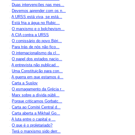
.
Duas intervenções nas mes...
.
Devemos aprender com os n...
.
A URSS está viva, se está...
.
Está fria a água no Rubic...
.
O marxismo e o bolchevism...
.
A CIA contra a URSS
.
O comissário do povo Béri...
.
Para trás de nós não fico...
.
O internacionalismo da cl...
.
O papel dos estados nacio...
.
A entrevista não publicad...
.
Uma Constituição para con...
.
A guerra em que estamos é...
.
Carta a Suslov
.
O esmagamento da Grécia r...
.
Marx sobre a dívida públi...
.
Porque criticamos Gorbatc...
.
Carta ao Comité Central d...
.
Carta aberta a Mikhail Go...
.
A luta entre o capital e ...
.
O que é o proletariado?
.
Terá o marxismo sido derr...