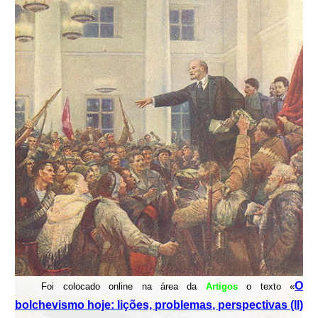
O
Foi colocado online na área
da
Artigos
o texto «
bolchevismo hoje: lições, problemas, perspectivas (II)