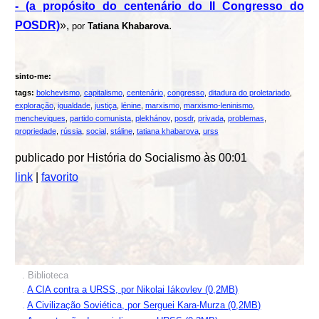
- (a propósito do centenário do II Congresso do
POSDR)
»,
.
por
Tatiana Khabarova
sinto-me:
tags:
bolchevismo
,
capitalismo
,
centenário
,
congresso
,
ditadura do proletariado
,
exploração
,
igualdade
,
justiça
,
lénine
,
marxismo
,
marxismo-leninismo
,
mencheviques
,
partido comunista
,
plekhánov
,
posdr
,
privada
,
problemas
,
propriedade
,
rússia
,
social
,
stáline
,
tatiana khabarova
,
urss
publicado por História do Socialismo às 00:01
link
|
favorito
. Biblioteca
.
A CIA contra a URSS, por Nikolai Iákovlev (0,2MB)
.
A Civilização Soviética, por Serguei Kara-Murza (0,2MB)