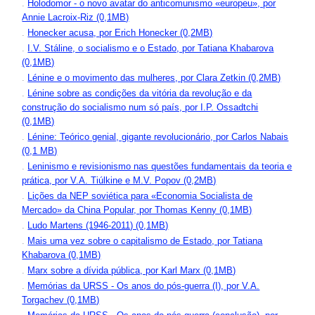
.
Holodomor - o novo avatar do anticomunismo «europeu», por
Annie Lacroix-Riz (0,1MB)
.
Honecker acusa, por Erich Honecker (0,2MB)
.
I.V. Stáline, o socialismo e o Estado, por Tatiana Khabarova
(0,1MB)
.
Lénine e o movimento das mulheres, por Clara Zetkin (0,2MB)
.
Lénine sobre as condições da vitória da revolução e da
construção do socialismo num só país, por I.P. Ossadtchi
(0,1MB)
.
Lénine: Teórico genial, gigante revolucionário, por Carlos Nabais
(0,1 MB)
.
Leninismo e revisionismo nas questões fundamentais da teoria e
prática, por V.A. Tiúlkine e M.V. Popov (0,2MB)
.
Lições da NEP soviética para «Economia Socialista de
Mercado» da China Popular, por Thomas Kenny (0,1MB)
.
Ludo Martens (1946-2011) (0,1MB)
.
Mais uma vez sobre o capitalismo de Estado, por Tatiana
Khabarova (0,1MB)
.
Marx sobre a dívida pública, por Karl Marx (0,1MB)
.
Memórias da URSS - Os anos do pós-guerra (I), por V.A.
Torgachev (0,1MB)