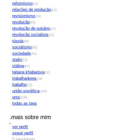
.
reformismo
(12)
.
relações de produção
(14)
.
revisionismo
(29)
.
revolução
(65)
.
revolução de outubro
(12)
.
revolução socialista
(12)
.
rússia
(48)
.
socialismo
(93)
.
sociedade
(15)
.
stalin
(12)
.
stáline
(97)
.
tatiana khabarova
(32)
.
trabalhadores
(19)
.
trabalho
(13)
.
união soviética
(123)
.
urss
(130)
.
todas as tags
.mais sobre mim
.
ver perfil
.
seguir perfil
. 5 seguidores