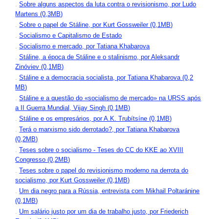
.
Sobre alguns aspectos da luta contra o revisionismo, por Ludo
Martens (0,3MB)
.
Sobre o papel de Stáline, por Kurt Gossweiler (0,1MB)
.
Socialismo e Capitalismo de Estado
.
Socialismo e mercado, por Tatiana Khabarova
.
Stáline, a época de Stáline e o stalinismo, por Aleksandr
Zinóviev (0,1MB)
.
Stáline e a democracia socialista, por Tatiana Khabarova (0,2
MB)
.
Stáline e a questão do «socialismo de mercado» na URSS após
a II Guerra Mundial, Vijay Singh (0,1MB)
.
Stáline e os empresários, por A.K. Trubítsíne (0,1MB)
.
Terá o marxismo sido derrotado?, por Tatiana Khabarova
(0,2MB)
.
Teses sobre o socialismo - Teses do CC do KKE ao XVIII
Congresso (0,2MB)
.
Teses sobre o papel do revisionismo moderno na derrota do
socialismo, por Kurt Gossweiler (0,1MB)
.
Um dia negro para a Rússia, entrevista com Mikhail Poltaránine
(0,1MB)
.
Um salário justo por um dia de trabalho justo, por Friederich