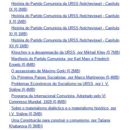
.
História do Partido Comunista da URSS (bolchevique) - Capítulo
IX (0,2MB)
.
História do Partido Comunista da URSS (bolchevique) - Capítulo
X (0,1MB)
.
História do Partido Comunista da URSS (bolchevique) - Capítulo
XI (0,1MB)
.
História do Partido Comunista da URSS (bolchevique) - Capítulo
XII (0,1MB)
.
Khruchov e a desagregação da URSS, por Mikhail Kilev (0,7MB)
.
Manifesto do Partido Comunista, por Karl Marx e Friedrich
Engels (0,4MB)
.
O assassinato de Máximo Gorki (0,2MB)
.
Os Primeiros Paises Socialistas, por Marco Martinengo (0,4MB)
.
Problemas Económicos do Socialismo na URSS, por I. V.
Stáline (0,4MB)
.
Programa da Internacional Comunista, Adoptado pelo VI
Congresso Mundial, 1928 (0,4MB)
.
Sobre o materialismo dialéctico e o materialismo histórico, por
I.V. Stáline (0,2MB)
.
Uma Constituição para construir o comunismo, por Tatiana
Khabarova (0,3MB))