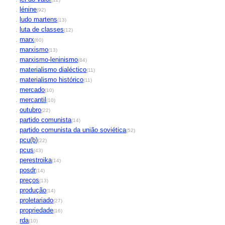
.
lénine
(92)
.
ludo martens
(13)
.
luta de classes
(12)
.
marx
(60)
.
marxismo
(13)
.
marxismo-leninismo
(84)
.
materialismo dialéctico
(11)
.
materialismo histórico
(11)
.
mercado
(10)
.
mercantil
(10)
.
outubro
(22)
.
partido comunista
(14)
.
partido comunista da união soviética
(52)
.
pcu(b)
(22)
.
pcus
(43)
.
perestroika
(14)
.
posdr
(14)
.
preços
(13)
.
produção
(14)
.
proletariado
(27)
.
propriedade
(16)
.
rda
(10)