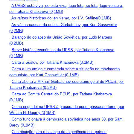
.
A URSS está viva, se está viva, logo luta, se luta, logo vencerá,
por Tatiana Khabarova (0,1MB)
.
As raízes históricas do leninismo, por I.V. Stáline(0,1MB)
.
As várias cascas da cebola Gorbatchov, por Kurt Gossweiler
(0,2MB)
.
Balanço do colapso da União Soviética, por Ludo Martens
(0,2MB)
.
Breve história económica da URSS, por Tatiana Khabarova
(0,1MB)
.
Carta a Suslov, por Tatiana Khabarova (0,1MB)
.
Carta a um amigo e camarada sobre a situação no movimento
comunista, por Kurt Gossweiler (0,1MB)
.
Carta aberta a Mikhail Gorbatchov secretário-geral do PCUS, por
Tatiana Khabarova (0,3MB)
.
Carta ao Comité Central do PCUS, por Tatiana Khabarova
(0,1MB)
.
Como engordei na URSS à procura de quem passasse fome, por
William H. Duprey (0,1MB)
.
Como funcionava a democracia soviética nos anos 30, por Sam
Darcy (0,1MB)
.
Contribuição para o balanço da experiência dos países