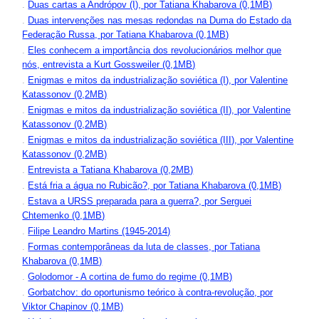
.
Duas cartas a Andrópov (I), por Tatiana Khabarova (0,1MB)
.
Duas intervenções nas mesas redondas na Duma do Estado da
Federação Russa, por Tatiana Khabarova (0,1MB)
.
Eles conhecem a importância dos revolucionários melhor que
nós, entrevista a Kurt Gossweiler (0,1MB)
.
Enigmas e mitos da industrialização soviética (I), por Valentine
Katassonov (0,2MB)
.
Enigmas e mitos da industrialização soviética (II), por Valentine
Katassonov (0,2MB)
.
Enigmas e mitos da industrialização soviética (III), por Valentine
Katassonov (0,2MB)
.
Entrevista a Tatiana Khabarova (0,2MB)
.
Está fria a água no Rubicão?, por Tatiana Khabarova (0,1MB)
.
Estava a URSS preparada para a guerra?, por Serguei
Chtemenko (0,1MB)
.
Filipe Leandro Martins (1945-2014)
.
Formas contemporâneas da luta de classes, por Tatiana
Khabarova (0,1MB)
.
Golodomor - A cortina de fumo do regime (0,1MB)
.
Gorbatchov: do oportunismo teórico à contra-revolução, por
Viktor Chapinov (0,1MB)