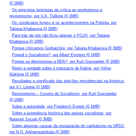
(0,2MB)
.
Os princípios leninistas da crítica ao oportunismo e
revisionismo, por V.A. Tiúlkine (0,1MB)
.
Os «sindicatos livres» e os acontecimentos na Polónia, por
Tatiana Khabarova (0,2MB)
.
Para trás de nós não ficou apenas o PCUS, por Tatiana
Khabarova (0,1MB)
.
Porque criticamos Gorbatchov, por Tatiana Khabarova (0,3MB)
.
Porquê o Socialismo?, por Albert Einstein (0,1MB)
.
Porque se desmoronou a RDA?, por Kurt Gossweiler (0,1MB)
.
Repor a verdade sobre o massacre de Kátine, por Víktor
Iliúkhine (0,1MB)
.
Resultados e significado das eleições presidenciais na América,
por V.I. Lénine (0,1MB)
.
Revisionismo – Coveiro do Socialismo, por Kurt Gossweiler
(0,1MB)
.
Sobre a autoridade, por Friederich Engels (0,1MB)
.
Sobre a experiência histórica dos países socialistas, por
Rapporti Sociali (0,3MB)
.
Sobre algumas causas da restauração do capitalismo na URSS,
por N.O. Arkhanguelskaia (0,2MB)