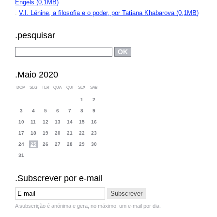
Engels (0,1MB)
.
V.I. Lénine, a filosofia e o poder, por Tatiana Khabarova (0,1MB)
.pesquisar
.Maio 2020
DOM
SEG
TER
QUA
QUI
SEX
SAB
1
2
3
4
5
6
7
8
9
10
11
12
13
14
15
16
17
18
19
20
21
22
23
24
25
26
27
28
29
30
31
.Subscrever por e-mail
A subscrição é anónima e gera, no máximo, um e-mail por dia.