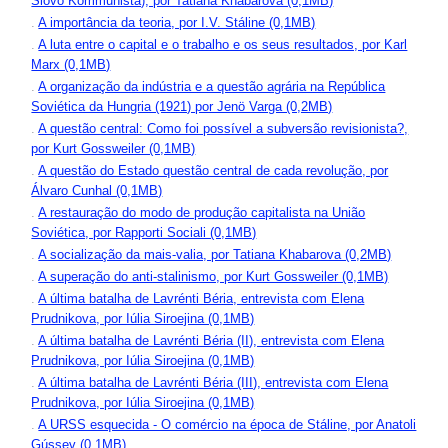
Slovo Kommunista), por Tatiana Khabarova (0,1MB)
.
A importância da teoria, por I.V. Stáline (0,1MB)
.
A luta entre o capital e o trabalho e os seus resultados, por Karl
Marx (0,1MB)
.
A organização da indústria e a questão agrária na República
Soviética da Hungria (1921) por Jenö Varga (0,2MB)
.
A questão central: Como foi possível a subversão revisionista?,
por Kurt Gossweiler (0,1MB)
.
A questão do Estado questão central de cada revolução, por
Álvaro Cunhal (0,1MB)
.
A restauração do modo de produção capitalista na União
Soviética, por Rapporti Sociali (0,1MB)
.
A socialização da mais-valia, por Tatiana Khabarova (0,2MB)
.
A superação do anti-stalinismo, por Kurt Gossweiler (0,1MB)
.
A última batalha de Lavrénti Béria, entrevista com Elena
Prudnikova, por Iúlia Siroejina (0,1MB)
.
A última batalha de Lavrénti Béria (II), entrevista com Elena
Prudnikova, por Iúlia Siroejina (0,1MB)
.
A última batalha de Lavrénti Béria (III), entrevista com Elena
Prudnikova, por Iúlia Siroejina (0,1MB)
.
A URSS esquecida - O comércio na época de Stáline, por Anatoli
Gússev (0,1MB)