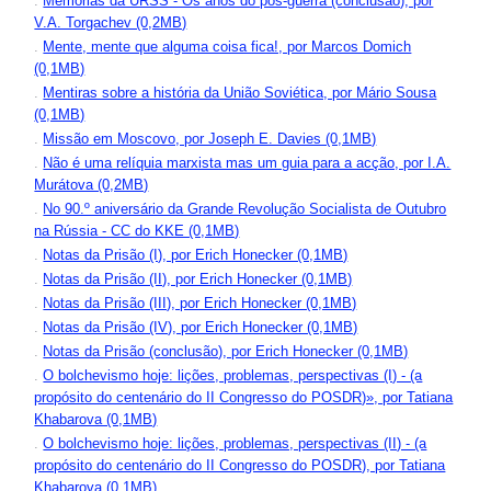
.
Memórias da URSS - Os anos do pós-guerra (conclusão), por
V.A. Torgachev (0,2MB)
.
Mente, mente que alguma coisa fica!, por Marcos Domich
(0,1MB)
.
Mentiras sobre a história da União Soviética, por Mário Sousa
(0,1MB)
.
Missão em Moscovo, por Joseph E. Davies (0,1MB)
.
Não é uma relíquia marxista mas um guia para a acção, por I.A.
Murátova (0,2MB)
.
No 90.º aniversário da Grande Revolução Socialista de Outubro
na Rússia - CC do KKE (0,1MB)
.
Notas da Prisão (I), por Erich Honecker (0,1MB)
.
Notas da Prisão (II), por Erich Honecker (0,1MB)
.
Notas da Prisão (III), por Erich Honecker (0,1MB)
.
Notas da Prisão (IV), por Erich Honecker (0,1MB)
.
Notas da Prisão (conclusão), por Erich Honecker (0,1MB)
.
O bolchevismo hoje: lições, problemas, perspectivas (I) - (a
propósito do centenário do II Congresso do POSDR)», por Tatiana
Khabarova (0,1MB)
.
O bolchevismo hoje: lições, problemas, perspectivas (II) - (a
propósito do centenário do II Congresso do POSDR), por Tatiana
Khabarova (0,1MB)