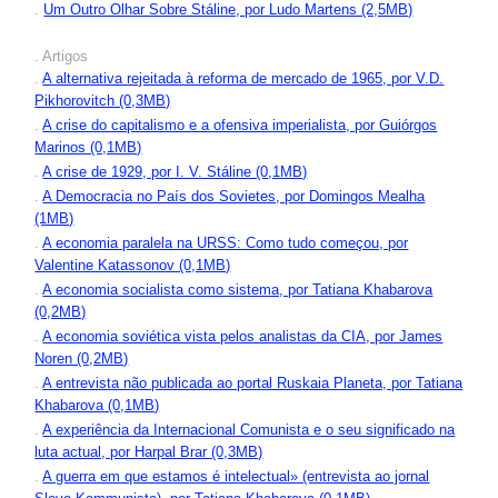
.
Um Outro Olhar Sobre Stáline, por Ludo Martens (2,5MB)
. Artigos
.
A alternativa rejeitada à reforma de mercado de 1965, por V.D.
Pikhorovitch (0,3MB)
.
A crise do capitalismo e a ofensiva imperialista, por Guiórgos
Marinos (0,1MB)
.
A crise de 1929, por I. V. Stáline (0,1MB)
.
A Democracia no País dos Sovietes, por Domingos Mealha
(1MB)
.
A economia paralela na URSS: Como tudo começou, por
Valentine Katassonov (0,1MB)
.
A economia socialista como sistema, por Tatiana Khabarova
(0,2MB)
.
A economia soviética vista pelos analistas da CIA, por James
Noren (0,2MB)
.
A entrevista não publicada ao portal Ruskaia Planeta, por Tatiana
Khabarova (0,1MB)
.
A experiência da Internacional Comunista e o seu significado na
luta actual, por Harpal Brar (0,3MB)
.
A guerra em que estamos é intelectual» (entrevista ao jornal