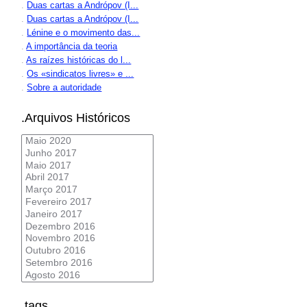
.
Duas cartas a Andrópov (I...
.
Duas cartas a Andrópov (I...
.
Lénine e o movimento das...
.
A importância da teoria
.
As raízes históricas do l...
.
Os «sindicatos livres» e ...
.
Sobre a autoridade
.Arquivos Históricos
.tags