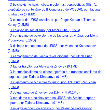
.
O bolchevismo hoje: lições, problemas, perspectivas (III) - (a
propósito do centenário do II Congresso do POSDR), por Tatiana
Khabarova (0,1MB)
.
O colapso da URSS revisitado, por Roger Keeran e Thomas
Kenny (0,2MB)
.
O colapso do socialismo, por Moni Guha (0,1MB)
.
O comissário do povo Béria e os factores da vitória, por Elena
Prudnikova (0,1MB)
.
O dinheiro na economia da URSS, por Valentine Katassonov
(0,1MB)
.
O esmagamento da Grécia revolucionária, por Ulrich Huar
(0,1MB)
.
O factor traição, por Aleksandr Zinóviev (0,1MB)
.
O internacionalismo da classe operária e o transnacionalismo da
burguesia, por Tatiana Khabarova (0,1MB)
.
O julgamento de Moscovo foi justo, por D.N. Pritt; Pat Sloan
(0,1MB)
.
O Julgamento de Zinoviev, por D.N. Pritt (0,1MB)
.
O marxismo e o bolchevismo na URSS pós-Stáline: torpor e
ruptura, por Tatiana Khabarova (0,1MB)
.
O milagre económico soviético, por Valentine Katassonov