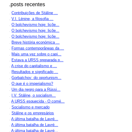
.posts recentes
.
Contribuições de Stáline ...
.
V.I. Lénine, a filosofia ...
.
O bolchevismo hoje: liçõe...
.
O bolchevismo hoje: liçõe...
.
O bolchevismo hoje: liçõe...
.
Breve história económica ...
.
Formas contemporâneas da ...
.
Mais uma vez sobre o capi...
.
Estava a URSS preparada p...
.
A crise do capitalismo e ...
.
Resultados e significado ...
.
Gorbatchov: do oportunism...
.
O que é o imperialismo?
.
Um dia negro para a Rússi...
.
I.V. Stáline, o socialism...
.
A URSS esquecida - O comé...
.
Socialismo e mercado
.
Stáline e os empresários
.
A última batalha de Lavré...
.
A última batalha de Lavré...
.
A última batalha de Lavré...