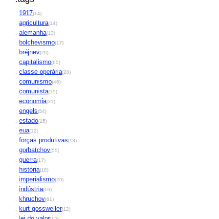
.
1917
(14)
.
agricultura
(14)
.
alemanha
(13)
.
bolchevismo
(17)
.
bréjnev
(29)
.
capitalismo
(65)
.
classe operária
(20)
.
comunismo
(46)
.
comunista
(15)
.
economia
(31)
.
engels
(54)
.
estado
(15)
.
eua
(12)
.
forças produtivas
(13)
.
gorbatchov
(55)
.
guerra
(17)
.
história
(18)
.
imperialismo
(20)
.
indústria
(10)
.
khruchov
(61)
.
kurt gossweiler
(12)
.
lei do valor
(12)